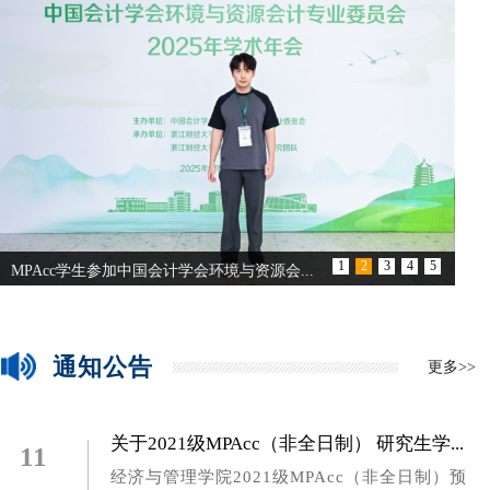
1
2
3
4
5
会计专业学位授权点自评工作圆满结束
通知公告
更多>>
关于2021级MPAcc（非全日制） 研究生学...
11
​经济与管理学院2021级MPAcc（非全日制）预