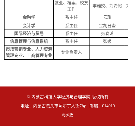
就业、档案、校友
李雅
姣、刘希裕
文华楼
工作
金融学
系主任
云琪
会计学
系主任
宝胡日查
国际经济与贸易
系主任
张春璐
信息管理与信息系统
系主任
张媛
市场营销专业、人力资源
专业负责人
管理专业、工商管理专业
© 内蒙古科技大学经济与管理学院 版权所有
地址：内蒙古包头市阿尔丁大街7号 邮编：014010
电脑版