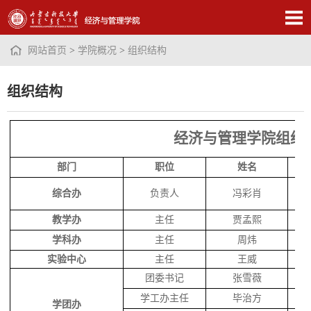
网站首页
>
学院概况
>
组织结构
组织结构
经济与管理学院组织
部门
职位
姓名
综合办
负责人
冯彩肖
教学办
主任
贾孟熙
学科办
主任
周炜
实验中心
主任
王威
团委书记
张雪薇
学工办主任
毕治方
学团办